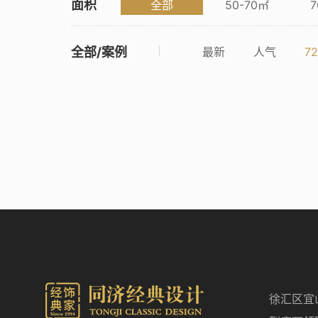
面积
全部
50-70㎡
7
全部/案例
最新
人气
7
徐汇区宜