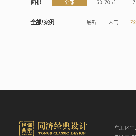
面积
全部
50-70㎡
7
全部/案例
最新
人气
7
徐汇区宜