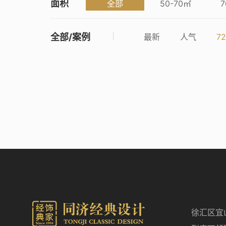
面积
全部
50-70㎡
7
全部/案例
最新
人气
7
徐汇区宜