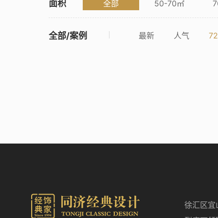
面积
全部
50-70㎡
7
全部/案例
最新
人气
7
徐汇区宜